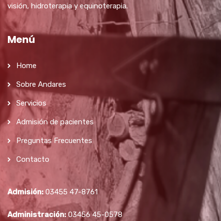
visión, hidroterapia y equinoterapia.
Menú
Home
Sobre Andares
Servicios
Admisión de pacientes
Preguntas Frecuentes
Contacto
Admisión:
03455 47-8761
Administración:
03456 45-0578