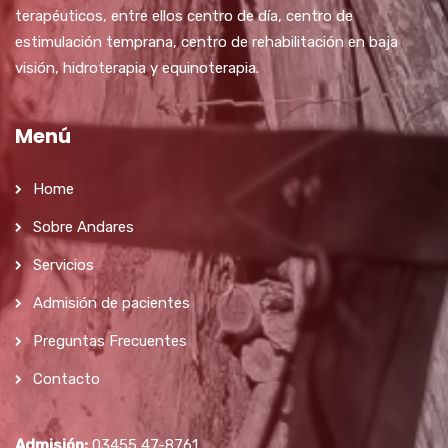
terapéuticos, entre ellos centro de día, centro de
estimulación temprana, centro de rehabilitación en baja
visión, hidroterapia y equinoterapia.
Menú
Home
Sobre Andares
Servicios
Admisión de pacientes
Preguntas Frecuentes
Contacto
Admisión:
03455 47-8761