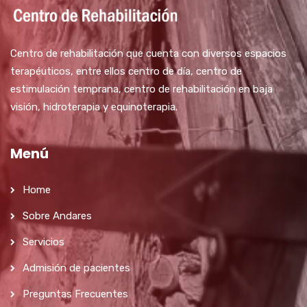
Centro de rehabilitación que cuenta con diversos espacios
terapéuticos, entre ellos centro de día, centro de
estimulación temprana, centro de rehabilitación en baja
visión, hidroterapia y equinoterapia.
Menú
Home
Sobre Andares
Servicios
Admisión de pacientes
Preguntas Frecuentes